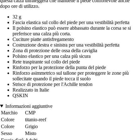
questa calza ultraleggera che mantiene il piede confortevole anche
dopo ore di utilizzo.
32 g
Fascia elastica sul collo del piede per una vestibilità perfetta
Il polsino elastico può essere abbassato durante la corsa se si
preferisce una calza più corta.
Cuciture piatte antisfregamento
Costruzione destra e sinistra per una vestibilità perfetta
Zona di protezione delle ossa della caviglia
Polsino elastico per una calza più sicura
Rete traspirante sul collo del piede
Rinforzo per la protezione della punta del piede
Rinforzo asimmetrico sul tallone per proteggere le zone più
sollecitate quando il piede tocca il suolo
Strisce di protezione per l'Achille tendon
Realizzato in Italie
QSKIN
Informazioni aggiuntive
Marchio
CMP
Colore
titanio-reef
Colore
Grigio
Sesso
Misto