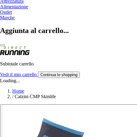
Attrezzatura
Alimentazione
Outlet
Marche
Aggiunta al carrello...
Subtotale carrello
Vedi il mio carrello
Continua lo shopping
Loading...
Home
/
Calzini CMP Skinlife