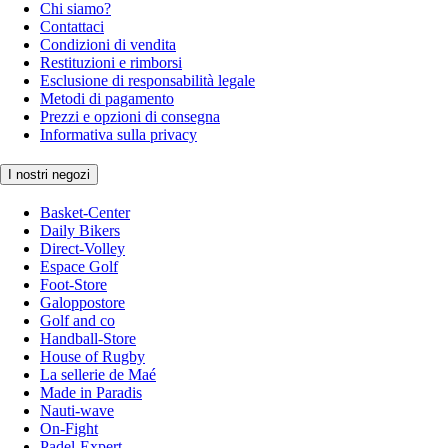
Chi siamo?
Contattaci
Condizioni di vendita
Restituzioni e rimborsi
Esclusione di responsabilità legale
Metodi di pagamento
Prezzi e opzioni di consegna
Informativa sulla privacy
I nostri negozi
Basket-Center
Daily Bikers
Direct-Volley
Espace Golf
Foot-Store
Galoppostore
Golf and co
Handball-Store
House of Rugby
La sellerie de Maé
Made in Paradis
Nauti-wave
On-Fight
Padel-Expert