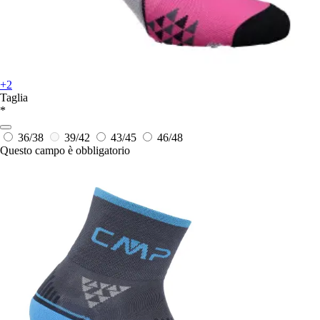
+2
Taglia
*
36/38
39/42
43/45
46/48
Questo campo è obbligatorio