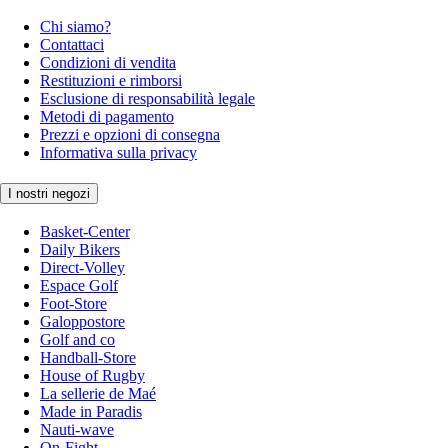
Chi siamo?
Contattaci
Condizioni di vendita
Restituzioni e rimborsi
Esclusione di responsabilità legale
Metodi di pagamento
Prezzi e opzioni di consegna
Informativa sulla privacy
I nostri negozi
Basket-Center
Daily Bikers
Direct-Volley
Espace Golf
Foot-Store
Galoppostore
Golf and co
Handball-Store
House of Rugby
La sellerie de Maé
Made in Paradis
Nauti-wave
On-Fight