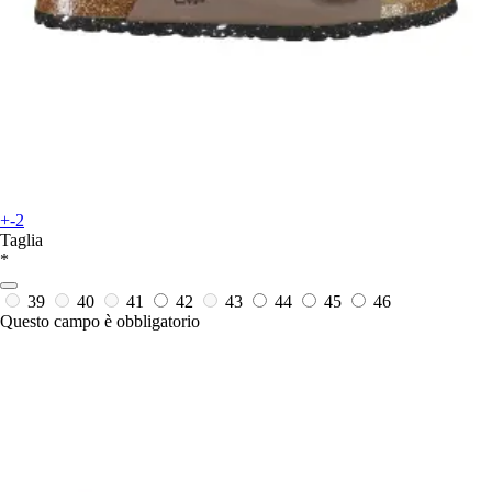
+-2
Taglia
*
39
40
41
42
43
44
45
46
Questo campo è obbligatorio