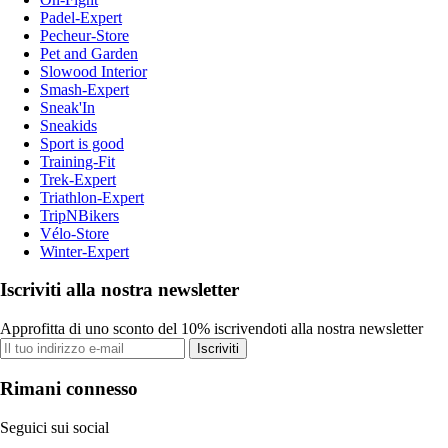
Padel-Expert
Pecheur-Store
Pet and Garden
Slowood Interior
Smash-Expert
Sneak'In
Sneakids
Sport is good
Training-Fit
Trek-Expert
Triathlon-Expert
TripNBikers
Vélo-Store
Winter-Expert
Iscriviti alla nostra newsletter
Approfitta di uno sconto del 10% iscrivendoti alla nostra newsletter
Iscriviti
Rimani connesso
Seguici sui social