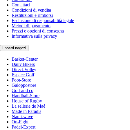
Contattaci
Condizioni di vendita
Restituzioni e rimborsi
Esclusione di responsabilità legale
Metodi di pagamento
Prezzi e opzioni di consegna
Informativa sulla privacy
I nostri negozi
Basket-Center
Daily Bikers
Direct-Volley
Espace Golf
Foot-Store
Galoppostore
Golf and co
Handball-Store
House of Rugby
La sellerie de Maé
Made in Paradis
Nauti-wave
On-Fight
Padel-Expert