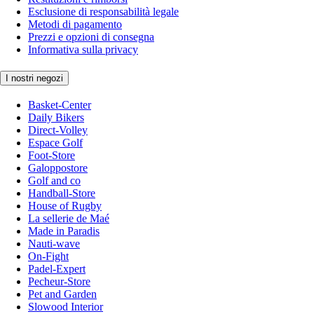
Esclusione di responsabilità legale
Metodi di pagamento
Prezzi e opzioni di consegna
Informativa sulla privacy
I nostri negozi
Basket-Center
Daily Bikers
Direct-Volley
Espace Golf
Foot-Store
Galoppostore
Golf and co
Handball-Store
House of Rugby
La sellerie de Maé
Made in Paradis
Nauti-wave
On-Fight
Padel-Expert
Pecheur-Store
Pet and Garden
Slowood Interior