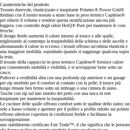
Caratteristiche del prodotto
Tessuto durevole, elasticizzato e traspirante Polartec® Power Grid®
ibridato con il nostro tessuto a strato base in peso termico Capilene®
per ridurre il volume e rendere questa stratificazione ancora più
leggera; con controllo degli odori HeiQ® Pure per mantenere le cose
fresche.
Il design ibrido aumenta il calore intorno al torace e alle spalle,
migliorando al contempo la traspirabilità della schiena e delle ascelle e
allontanando il calore in eccesso; i tessuti offrono un'ottima elasticità e
una maggiore mobilità, soprattutto quando si raggiunge qualcosa sopra
la testa.
Il tessuto della cappuccio in peso termico Capilene® fornisce calore
pur consentendo mobilità e visibilità, e si sovrappone bene sotto un
casco.
Pullover a vestibilità slim con una profonda zip anteriore e un garage
per zip morbido per il comfort al contatto con la pelle; il torace più
lungo rimane ben fermo sotto un imbrago o una cintura di zaino.
Tasche con zip sul lato sinistro del petto con una tasca in rete
traspirante per mantenere la traspirabilità.
Le cuciture delle spalle offrono comfort sotto le spalline dello zaino; un
orlo a basso volume e aperture per il pollice a profilo ridotto sui polsini
offrono ulteriore copertura in condizioni fredde e facilitano la
sovrapposizione.
uno stabilimento certificato Fair Trade™, il che significa che le persone
che hanno realizzato questo prodotto hanno guadagnato un