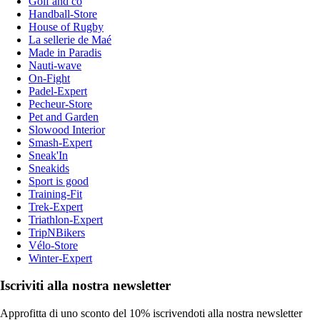
Golf and co
Handball-Store
House of Rugby
La sellerie de Maé
Made in Paradis
Nauti-wave
On-Fight
Padel-Expert
Pecheur-Store
Pet and Garden
Slowood Interior
Smash-Expert
Sneak'In
Sneakids
Sport is good
Training-Fit
Trek-Expert
Triathlon-Expert
TripNBikers
Vélo-Store
Winter-Expert
Iscriviti alla nostra newsletter
Approfitta di uno sconto del 10% iscrivendoti alla nostra newsletter