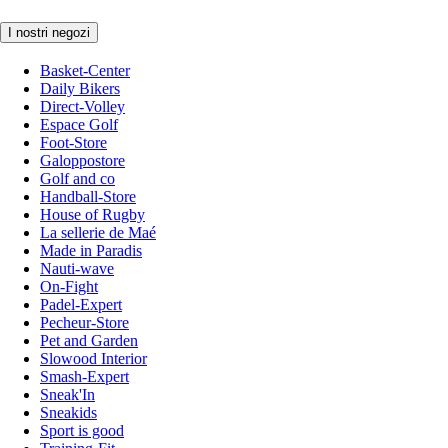
I nostri negozi
Basket-Center
Daily Bikers
Direct-Volley
Espace Golf
Foot-Store
Galoppostore
Golf and co
Handball-Store
House of Rugby
La sellerie de Maé
Made in Paradis
Nauti-wave
On-Fight
Padel-Expert
Pecheur-Store
Pet and Garden
Slowood Interior
Smash-Expert
Sneak'In
Sneakids
Sport is good