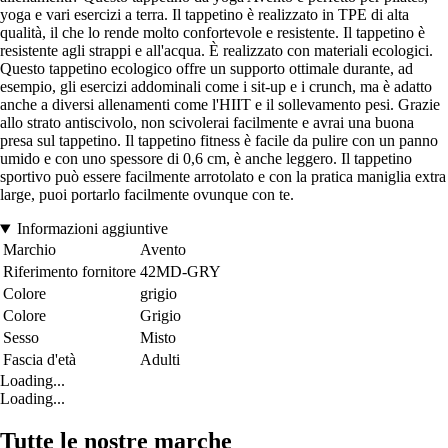
yoga e vari esercizi a terra. Il tappetino è realizzato in TPE di alta
qualità, il che lo rende molto confortevole e resistente. Il tappetino è
resistente agli strappi e all'acqua. È realizzato con materiali ecologici.
Questo tappetino ecologico offre un supporto ottimale durante, ad
esempio, gli esercizi addominali come i sit-up e i crunch, ma è adatto
anche a diversi allenamenti come l'HIIT e il sollevamento pesi. Grazie
allo strato antiscivolo, non scivolerai facilmente e avrai una buona
presa sul tappetino. Il tappetino fitness è facile da pulire con un panno
umido e con uno spessore di 0,6 cm, è anche leggero. Il tappetino
sportivo può essere facilmente arrotolato e con la pratica maniglia extra
large, puoi portarlo facilmente ovunque con te.
Informazioni aggiuntive
Marchio
Avento
Riferimento fornitore
42MD-GRY
Colore
grigio
Colore
Grigio
Sesso
Misto
Fascia d'età
Adulti
Loading...
Loading...
Tutte le nostre marche