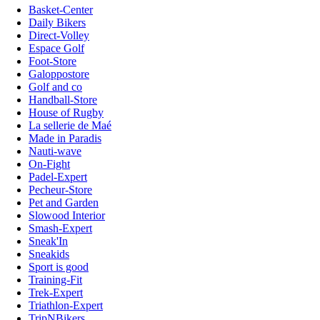
Basket-Center
Daily Bikers
Direct-Volley
Espace Golf
Foot-Store
Galoppostore
Golf and co
Handball-Store
House of Rugby
La sellerie de Maé
Made in Paradis
Nauti-wave
On-Fight
Padel-Expert
Pecheur-Store
Pet and Garden
Slowood Interior
Smash-Expert
Sneak'In
Sneakids
Sport is good
Training-Fit
Trek-Expert
Triathlon-Expert
TripNBikers