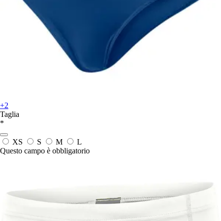
+2
Taglia
*
XS
S
M
L
Questo campo è obbligatorio