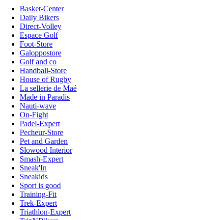
Basket-Center
Daily Bikers
Direct-Volley
Espace Golf
Foot-Store
Galoppostore
Golf and co
Handball-Store
House of Rugby
La sellerie de Maé
Made in Paradis
Nauti-wave
On-Fight
Padel-Expert
Pecheur-Store
Pet and Garden
Slowood Interior
Smash-Expert
Sneak'In
Sneakids
Sport is good
Training-Fit
Trek-Expert
Triathlon-Expert