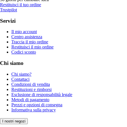
Restituisci il tuo ordine
Trustpilot
Servizi
Il mio account
Centro assistenza
Traccia il mio ordine
Restituisci il mio ordine
Codici sconto
Chi siamo
Chi siamo?
Contattaci
Condizioni di vendita
Restituzioni e rimborsi
Esclusione di responsabilità legale
Metodi di pagamento
Prezzi e opzioni di consegna
Informativa sulla privacy
I nostri negozi