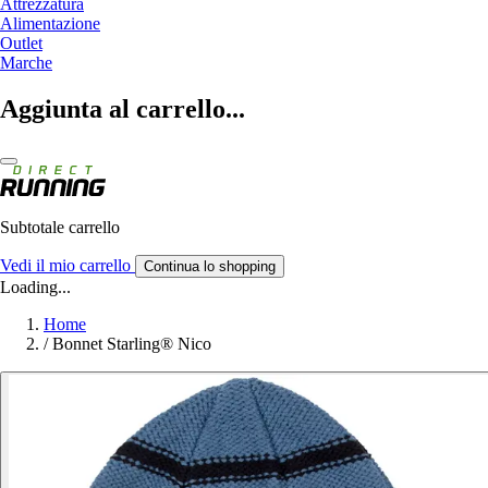
Attrezzatura
Alimentazione
Outlet
Marche
Aggiunta al carrello...
Subtotale carrello
Vedi il mio carrello
Continua lo shopping
Loading...
Home
/
Bonnet Starling® Nico