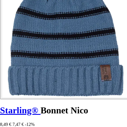
Starling®
Bonnet Nico
8,49 €
7,47 €
-12%