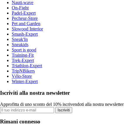
Nauti-wave
On-Fight
Padel-Expert
Pecheur-Store
Pet and Garden
Slowood Interior
Smash-Expert
Sneak'In
Sneakids
Sport is good
Training-Fit
Trek-Expert
Triathlon-Expert
TripNBikers
Vélo-Store
Winter-Expert
Iscriviti alla nostra newsletter
Approfitta di uno sconto del 10% iscrivendoti alla nostra newsletter
Iscriviti
Rimani connesso