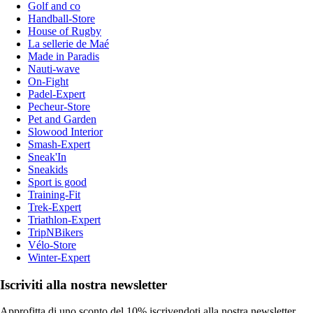
Golf and co
Handball-Store
House of Rugby
La sellerie de Maé
Made in Paradis
Nauti-wave
On-Fight
Padel-Expert
Pecheur-Store
Pet and Garden
Slowood Interior
Smash-Expert
Sneak'In
Sneakids
Sport is good
Training-Fit
Trek-Expert
Triathlon-Expert
TripNBikers
Vélo-Store
Winter-Expert
Iscriviti alla nostra newsletter
Approfitta di uno sconto del 10% iscrivendoti alla nostra newsletter