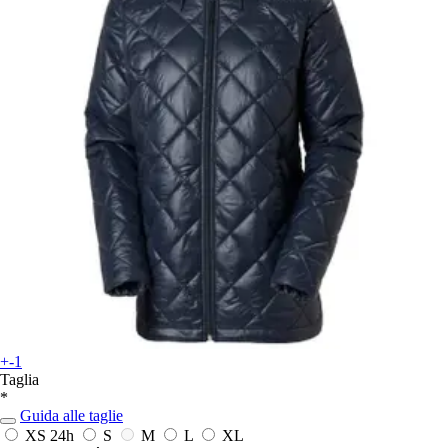
+-1
Taglia
*
Guida alle taglie
XS
24h
S
M
L
XL