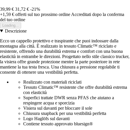
39,99 €
31,72 €
-21%
+1,59 €
offerti sul tuo prossimo ordine
Accreditati dopo la conferma
del tuo ordine
Loading...
Descrizione
Ecco un cappello protettivo e traspirante che puoi indossare dalla
montagna alla città. È realizzato in tessuto Climatic™ riciclato e
resistente, offrendo una durabilità estrema e comfort con una buona
elasticità in entrambe le direzioni. Progettato nello stile classico trucker,
la visiera offre grande protezione mentre la parte posteriore in rete
mantiene la tua testa fresca. Una chiusura a pressione regolabile ti
consente di ottenere una vestibilità perfetta.
Realizzato con materiali riciclati
Tessuto Climatic™ resistente che offre durabilità estrema
con elasticità
Superfici trattate DWR senza PFAS che aiutano a
respingere acqua e sporcizia
Visiera sul davanti per bloccare il sole
Chiusura snapback per una vestibilità perfetta
Logo Haglöfs sul davanti
Contiene tessuto approvato bluesign®