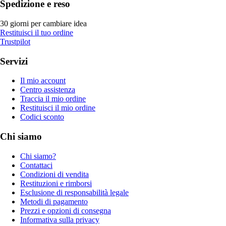
Spedizione e reso
30 giorni per cambiare idea
Restituisci il tuo ordine
Trustpilot
Servizi
Il mio account
Centro assistenza
Traccia il mio ordine
Restituisci il mio ordine
Codici sconto
Chi siamo
Chi siamo?
Contattaci
Condizioni di vendita
Restituzioni e rimborsi
Esclusione di responsabilità legale
Metodi di pagamento
Prezzi e opzioni di consegna
Informativa sulla privacy