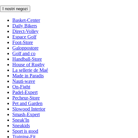
I nostri negozi
Basket-Center
Daily Bikers
Direct-Volley
Espace Golf
Foot-Store
Galoppostore
Golf and co
Handball-Store
House of Rugby
La sellerie de Maé
Made in Paradis
Nauti-wave
On-Fight
Padel-Expert
Pecheur-Store
Pet and Garden
Slowood Interior
Smash-Expert
Sneak'In
Sneakids
Sport is good
Training-Fit