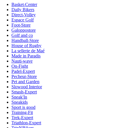
Basket-Center
Daily Bikers
Direct-Volley
Espace Golf
Foot-Store
Galoppostore
Golf and co
Handball-Store
House of Rugby
La sellerie de Maé
Made in Paradis
Nauti-wave
On-Fight
Padel-Expert
Pecheur-Store
Pet and Garden
Slowood Interior
Smash-Expert
Sneak'In
Sneakids
Sport is good
Training-Fit
Trek-Expert
Triathlon-Expert
TripNBikers