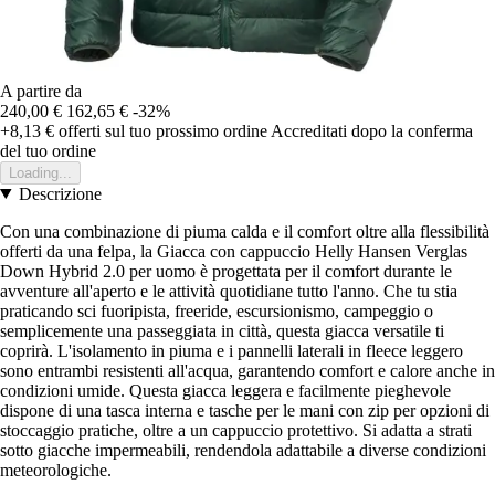
A partire da
240,00 €
162,65 €
-32%
+8,13 €
offerti sul tuo prossimo ordine
Accreditati dopo la conferma
del tuo ordine
Loading...
Descrizione
Con una combinazione di piuma calda e il comfort oltre alla flessibilità
offerti da una felpa, la Giacca con cappuccio Helly Hansen Verglas
Down Hybrid 2.0 per uomo è progettata per il comfort durante le
avventure all'aperto e le attività quotidiane tutto l'anno. Che tu stia
praticando sci fuoripista, freeride, escursionismo, campeggio o
semplicemente una passeggiata in città, questa giacca versatile ti
coprirà. L'isolamento in piuma e i pannelli laterali in fleece leggero
sono entrambi resistenti all'acqua, garantendo comfort e calore anche in
condizioni umide. Questa giacca leggera e facilmente pieghevole
dispone di una tasca interna e tasche per le mani con zip per opzioni di
stoccaggio pratiche, oltre a un cappuccio protettivo. Si adatta a strati
sotto giacche impermeabili, rendendola adattabile a diverse condizioni
meteorologiche.