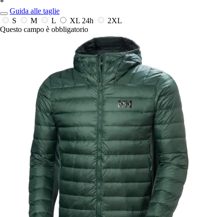
*
Guida alle taglie
S
M
L
XL
24h
2XL
Questo campo è obbligatorio