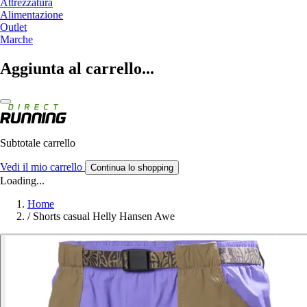
Attrezzatura
Alimentazione
Outlet
Marche
Aggiunta al carrello...
Subtotale carrello
Vedi il mio carrello
Continua lo shopping
Loading...
Home
/
Shorts casual Helly Hansen Awe