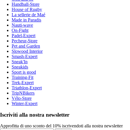
Handball-Store
House of Rugby
La sellerie de Maé
Made in Paradis
Nauti-wave
On-Fight
Padel-Expert
Pecheur-Store
Pet and Garden
Slowood Interior
Smash-Expert
Sneak'In
Sneakids
Sport is good
Training-Fit
Trek-Expert
Triathlon-Expert
TripNBikers
Vélo-Store
Winter-Expert
Iscriviti alla nostra newsletter
Approfitta di uno sconto del 10% iscrivendoti alla nostra newsletter