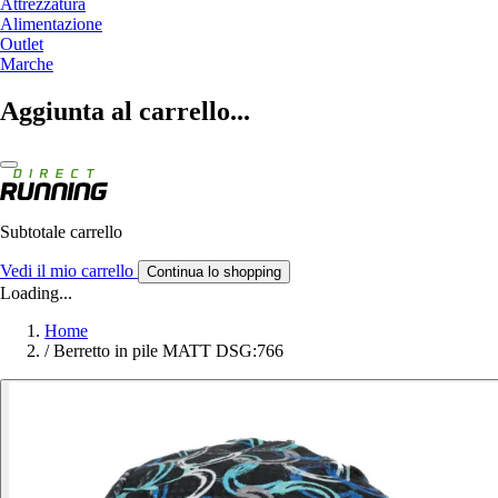
Attrezzatura
Alimentazione
Outlet
Marche
Aggiunta al carrello...
Subtotale carrello
Vedi il mio carrello
Continua lo shopping
Loading...
Home
/
Berretto in pile MATT DSG:766