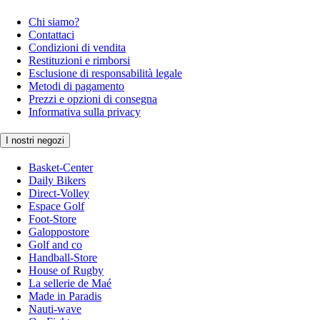
Chi siamo?
Contattaci
Condizioni di vendita
Restituzioni e rimborsi
Esclusione di responsabilità legale
Metodi di pagamento
Prezzi e opzioni di consegna
Informativa sulla privacy
I nostri negozi
Basket-Center
Daily Bikers
Direct-Volley
Espace Golf
Foot-Store
Galoppostore
Golf and co
Handball-Store
House of Rugby
La sellerie de Maé
Made in Paradis
Nauti-wave