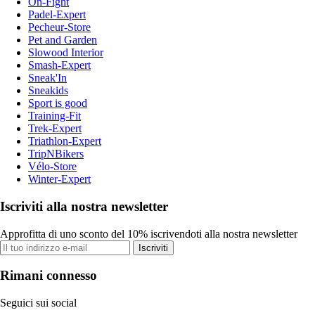
On-Fight
Padel-Expert
Pecheur-Store
Pet and Garden
Slowood Interior
Smash-Expert
Sneak'In
Sneakids
Sport is good
Training-Fit
Trek-Expert
Triathlon-Expert
TripNBikers
Vélo-Store
Winter-Expert
Iscriviti alla nostra newsletter
Approfitta di uno sconto del 10% iscrivendoti alla nostra newsletter
Iscriviti
Rimani connesso
Seguici sui social