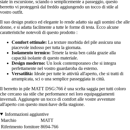
siate in escursione, sciando o semplicemente a passeggio, questo
berretto vi proteggerà dal freddo aggiungendo un tocco di stile al
vostro outfit.
Il suo design pratico ed elegante lo rende adatto sia agli uomini che alle
donne, e si adatta facilmente a tutte le forme di testa. Ecco alcune
caratteristiche notevoli di questo prodotto :
Comfort ottimale:
La texture morbida del pile assicura una
piacevole indosso per tutta la giornata.
Isolamento termico:
Tenete la testa ben calda grazie alla
capacità isolante di questo materiale.
Design moderno:
Un look contemporaneo che si integra
perfettamente nel vostro guardaroba da esterno.
Versatilità:
Ideale per tutte le attività all'aperto, che si tratti di
arrampicata, sci o una semplice passeggiata in città.
Il berretto in pile MATT DSG:766 è una scelta saggia per tutti coloro
che cercano sia stile che performance nei loro equipaggiamenti
invernali. Aggiungete un tocco di comfort alle vostre avventure
all'aperto con questo must-have della stagione.
Informazioni aggiuntive
Marchio
MATT
Riferimento fornitore
8694-766