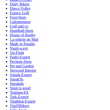
Daily Bikers
Direct-Volley
Espace Golf
Foot-Store
Galoppostore
Golf and co
Handball-Store
House of Rugby
La sellerie de Maé
Made in Paradis
Nauti-wave
On-Fight
Padel-Expert
Pecheur-Store
Pet and Garden
Slowood Interior
Smash-Expert
Sneak'In
Sneakids
Sport is good
Training-Fit
Trek-Expert
Triathlon-Expert
TripNBikers