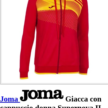
Joma
Giacca con
cappuccio donna Supernova II