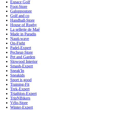
Espace Golf
Foot-Store
Galoppostore
Golf and co
Handball-Store
House of Rugby
La sellerie de Maé
Made in Paradis
Nauti-wave
On-Fight
Padel-Expert
Pecheur-Store
Pet and Garden
Slowood Interior
Smash-Expert
Sneak'In
Sneakids
Sport is good
Training-Fit
Trek-Expert
Triathlon-Expert
TripNBikers
Vélo-Store
Winter-Expert