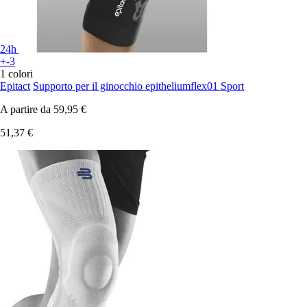
24h
+-3
1 colori
Epitact
Supporto per il ginocchio epitheliumflex01 Sport
A partire da
59,95 €
51,37 €