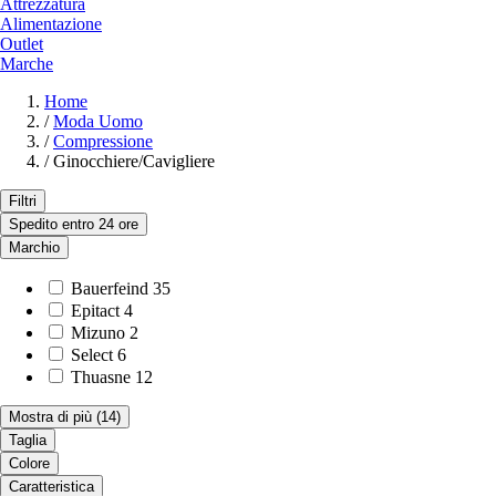
Attrezzatura
Alimentazione
Outlet
Marche
Home
/
Moda Uomo
/
Compressione
/
Ginocchiere/Cavigliere
Filtri
Spedito entro 24 ore
Marchio
Bauerfeind
35
Epitact
4
Mizuno
2
Select
6
Thuasne
12
Mostra di più
(14)
Taglia
Colore
Caratteristica