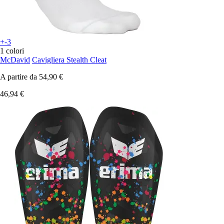
+-3
1 colori
McDavid
Cavigliera Stealth Cleat
A partire da
54,90 €
46,94 €