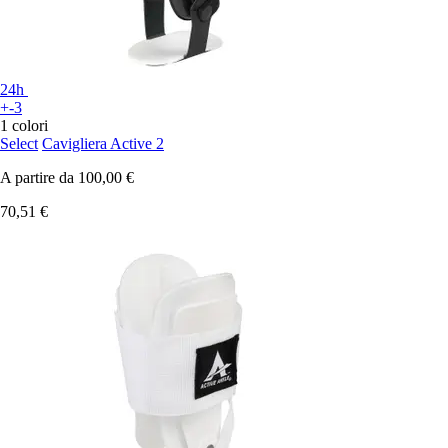
24h
+-3
1 colori
Select
Cavigliera Active 2
A partire da
100,00 €
70,51 €