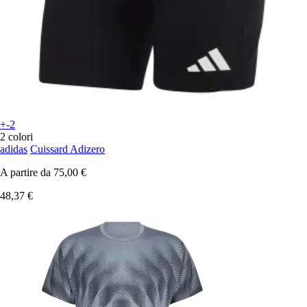
+-2
2 colori
adidas
Cuissard Adizero
A partire da
75,00 €
48,37 €