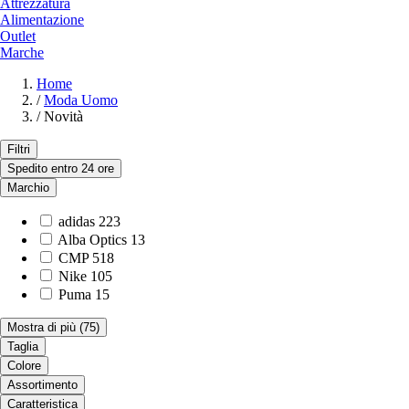
Attrezzatura
Alimentazione
Outlet
Marche
Home
/
Moda Uomo
/
Novità
Filtri
Spedito entro 24 ore
Marchio
adidas
223
Alba Optics
13
CMP
518
Nike
105
Puma
15
Mostra di più
(75)
Taglia
Colore
Assortimento
Caratteristica