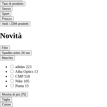
Tipo di prodotto
Sesso
Sport
Prezzo
Vedi i 2294 prodotti
Novità
Filtri
Spedito entro 24 ore
Marchio
adidas
223
Alba Optics
13
CMP
518
Nike
105
Puma
15
Mostra di più
(75)
Taglia
Colore