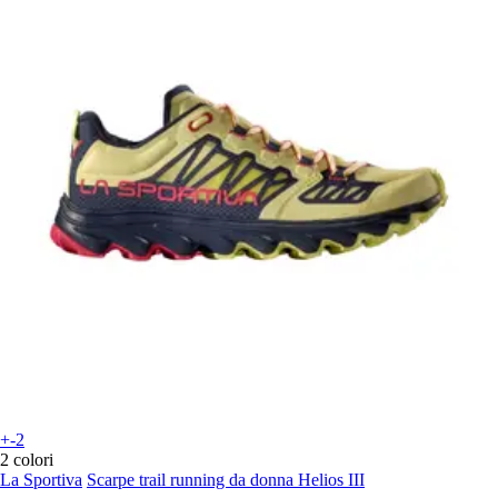
+-2
2 colori
La Sportiva
Scarpe trail running da donna Helios III