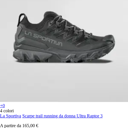
+0
4 colori
La Sportiva
Scarpe trail running da donna Ultra Raptor 3
A partire da
165,00 €