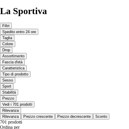
La Sportiva
Filtri
Spedito entro 24 ore
Taglia
Colore
Drop
Assortimento
Fascia d'età
Caratteristica
Tipo di prodotto
Sesso
Sport
Stabilità
Prezzo
Vedi i 701 prodotti
Rilevanza
Rilevanza
Prezzo crescente
Prezzo decrescente
Sconto
701 prodotti
Ordina per