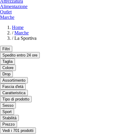
Attrezzatura
Alimentazione
Outlet
Marche
Home
/
Marche
/
La Sportiva
Filtri
Spedito entro 24 ore
Taglia
Colore
Drop
Assortimento
Fascia d'età
Caratteristica
Tipo di prodotto
Sesso
Sport
Stabilità
Prezzo
Vedi i 701 prodotti