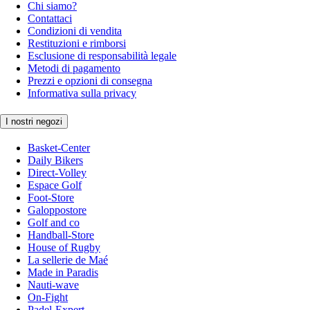
Chi siamo?
Contattaci
Condizioni di vendita
Restituzioni e rimborsi
Esclusione di responsabilità legale
Metodi di pagamento
Prezzi e opzioni di consegna
Informativa sulla privacy
I nostri negozi
Basket-Center
Daily Bikers
Direct-Volley
Espace Golf
Foot-Store
Galoppostore
Golf and co
Handball-Store
House of Rugby
La sellerie de Maé
Made in Paradis
Nauti-wave
On-Fight
Padel-Expert