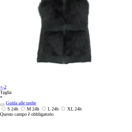
+-2
Taglia
*
Guida alle taglie
S
24h
M
24h
L
24h
XL
24h
Questo campo è obbligatorio