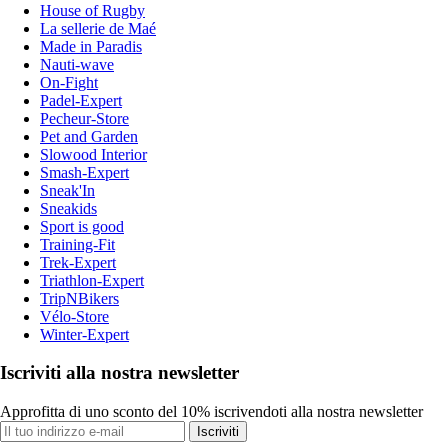
House of Rugby
La sellerie de Maé
Made in Paradis
Nauti-wave
On-Fight
Padel-Expert
Pecheur-Store
Pet and Garden
Slowood Interior
Smash-Expert
Sneak'In
Sneakids
Sport is good
Training-Fit
Trek-Expert
Triathlon-Expert
TripNBikers
Vélo-Store
Winter-Expert
Iscriviti alla nostra newsletter
Approfitta di uno sconto del 10% iscrivendoti alla nostra newsletter
Iscriviti