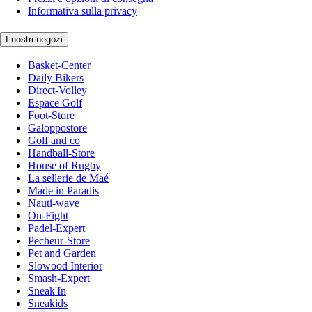
Informativa sulla privacy
I nostri negozi
Basket-Center
Daily Bikers
Direct-Volley
Espace Golf
Foot-Store
Galoppostore
Golf and co
Handball-Store
House of Rugby
La sellerie de Maé
Made in Paradis
Nauti-wave
On-Fight
Padel-Expert
Pecheur-Store
Pet and Garden
Slowood Interior
Smash-Expert
Sneak'In
Sneakids