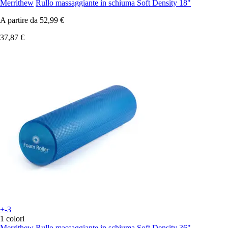
Merrithew
Rullo massaggiante in schiuma Soft Density 18"
A partire da
52,99 €
37,87 €
+-3
1 colori
Merrithew
Rullo massaggiante in schiuma Soft Density 36"