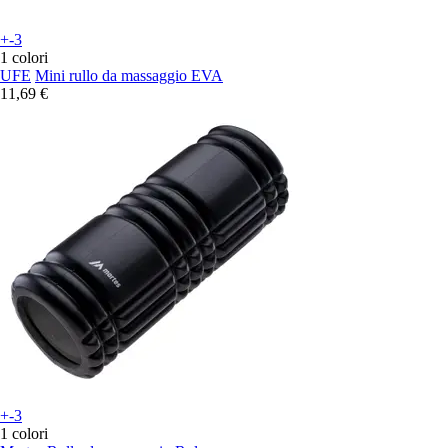
+-3
1 colori
UFE
Mini rullo da massaggio EVA
11,69 €
+-3
1 colori