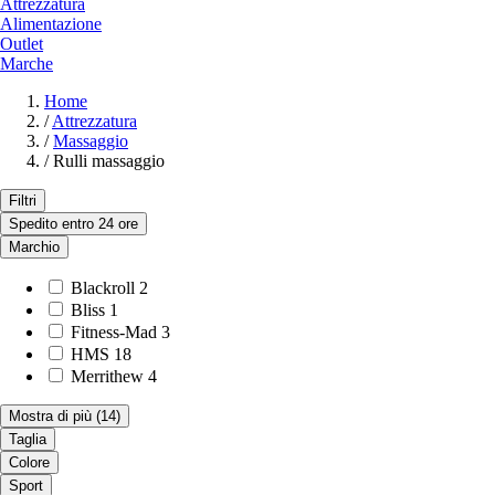
Attrezzatura
Alimentazione
Outlet
Marche
Home
/
Attrezzatura
/
Massaggio
/
Rulli massaggio
Filtri
Spedito entro 24 ore
Marchio
Blackroll
2
Bliss
1
Fitness-Mad
3
HMS
18
Merrithew
4
Mostra di più
(14)
Taglia
Colore
Sport