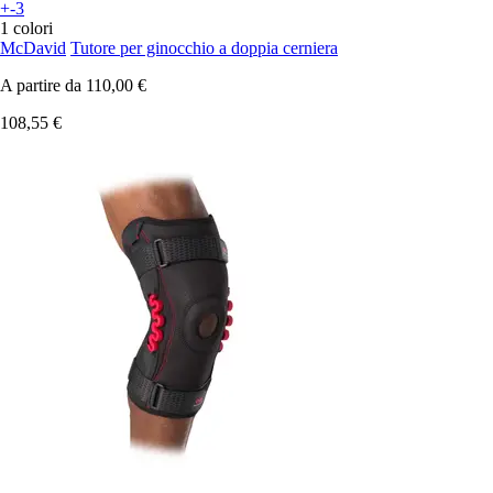
+-3
1 colori
McDavid
Tutore per ginocchio a doppia cerniera
A partire da
110,00 €
108,55 €