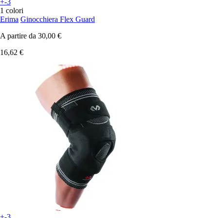
+-3
1 colori
Erima
Ginocchiera Flex Guard
A partire da
30,00 €
16,62 €
+-3