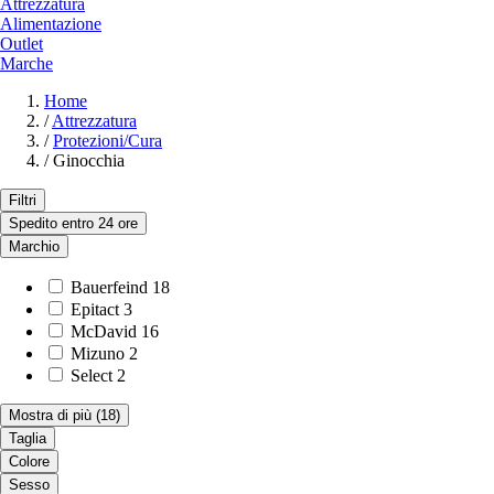
Attrezzatura
Alimentazione
Outlet
Marche
Home
/
Attrezzatura
/
Protezioni/Cura
/
Ginocchia
Filtri
Spedito entro 24 ore
Marchio
Bauerfeind
18
Epitact
3
McDavid
16
Mizuno
2
Select
2
Mostra di più
(18)
Taglia
Colore
Sesso