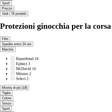
Sport
Prezzo
Vedi i 76 prodotti
Protezioni ginocchia per la corsa
Filtri
Spedito entro 24 ore
Marchio
Bauerfeind
18
Epitact
3
McDavid
16
Mizuno
2
Select
2
Mostra di più
(18)
Taglia
Colore
Sesso
Sport