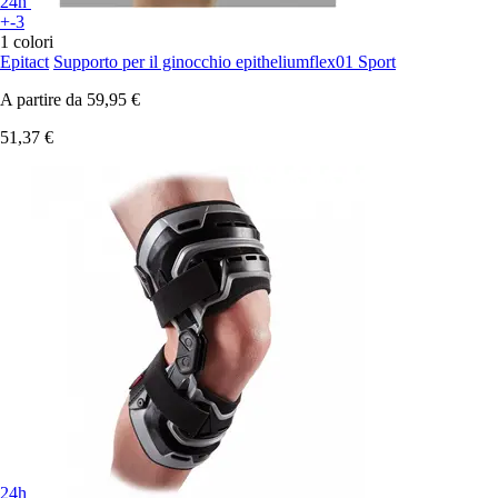
24h
+-3
1 colori
Epitact
Supporto per il ginocchio epitheliumflex01 Sport
A partire da
59,95 €
51,37 €
24h