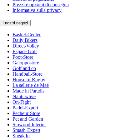
Prezzi e opzioni di consegna
Informativa sulla privacy
I nostri negozi
Basket-Center
Daily Bikers
Direct-Volley
Espace Golf
Foot-Store
Galoppostore
Golf and co
Handball-Store
House of Rugby
La sellerie de Maé
Made in Paradis
Nauti-wave
On-Fight
Padel-Expert
Pecheur-Store
Pet and Garden
Slowood Interior
Smash-Expert
Sneak'In