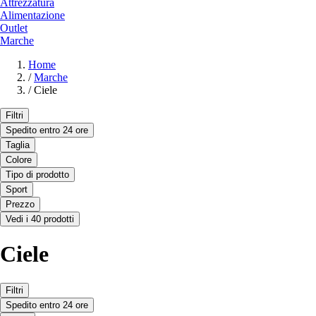
Attrezzatura
Alimentazione
Outlet
Marche
Home
/
Marche
/
Ciele
Filtri
Spedito entro 24 ore
Taglia
Colore
Tipo di prodotto
Sport
Prezzo
Vedi i 40 prodotti
Ciele
Filtri
Spedito entro 24 ore