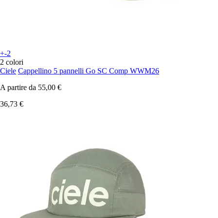
+-2
2 colori
Ciele
Cappellino 5 pannelli Go SC Comp WWM26
A partire da
55,00 €
36,73 €