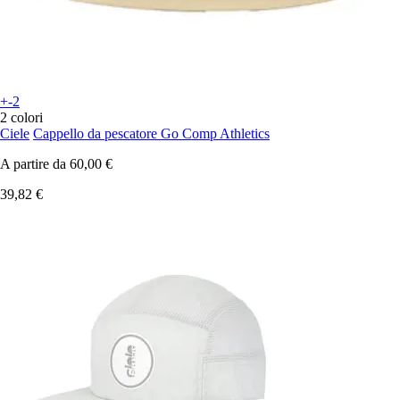
+-2
2 colori
Ciele
Cappello da pescatore Go Comp Athletics
A partire da
60,00 €
39,82 €