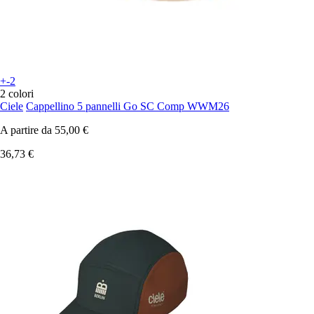
+-2
2 colori
Ciele
Cappellino 5 pannelli Go SC Comp WWM26
A partire da
55,00 €
36,73 €