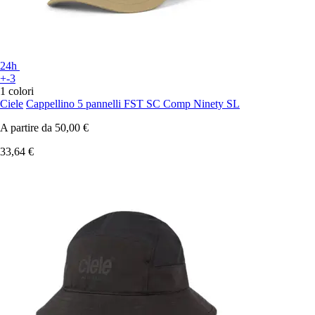
24h
+-3
1 colori
Ciele
Cappellino 5 pannelli FST SC Comp Ninety SL
A partire da
50,00 €
33,64 €