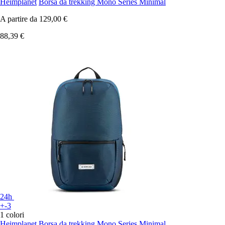
Heimplanet
Borsa da trekking Mono Series Minimal
A partire da
129,00 €
88,39 €
24h
+-3
1 colori
Heimplanet
Borsa da trekking Mono Series Minimal