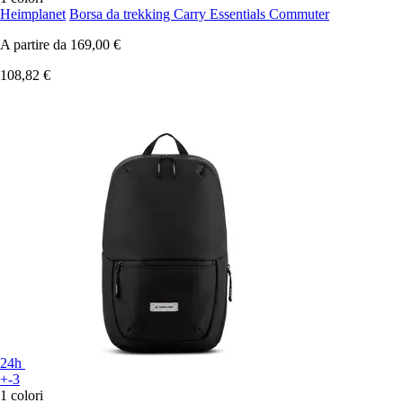
Heimplanet
Borsa da trekking Carry Essentials Commuter
A partire da
169,00 €
108,82 €
24h
+-3
1 colori