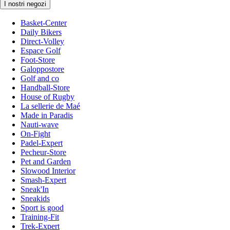
I nostri negozi
Basket-Center
Daily Bikers
Direct-Volley
Espace Golf
Foot-Store
Galoppostore
Golf and co
Handball-Store
House of Rugby
La sellerie de Maé
Made in Paradis
Nauti-wave
On-Fight
Padel-Expert
Pecheur-Store
Pet and Garden
Slowood Interior
Smash-Expert
Sneak'In
Sneakids
Sport is good
Training-Fit
Trek-Expert