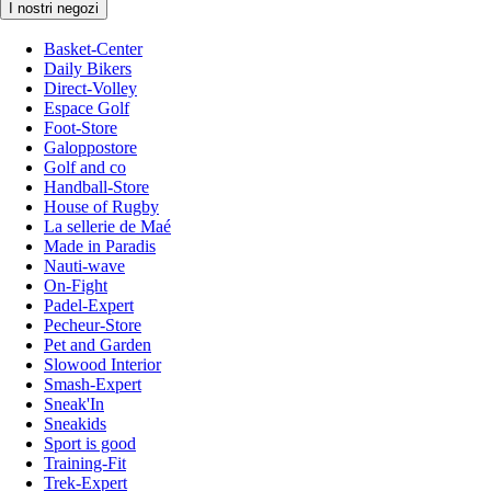
I nostri negozi
Basket-Center
Daily Bikers
Direct-Volley
Espace Golf
Foot-Store
Galoppostore
Golf and co
Handball-Store
House of Rugby
La sellerie de Maé
Made in Paradis
Nauti-wave
On-Fight
Padel-Expert
Pecheur-Store
Pet and Garden
Slowood Interior
Smash-Expert
Sneak'In
Sneakids
Sport is good
Training-Fit
Trek-Expert