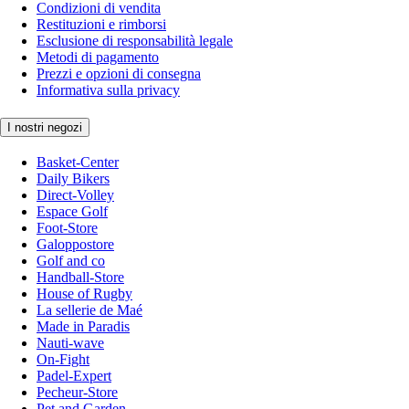
Condizioni di vendita
Restituzioni e rimborsi
Esclusione di responsabilità legale
Metodi di pagamento
Prezzi e opzioni di consegna
Informativa sulla privacy
I nostri negozi
Basket-Center
Daily Bikers
Direct-Volley
Espace Golf
Foot-Store
Galoppostore
Golf and co
Handball-Store
House of Rugby
La sellerie de Maé
Made in Paradis
Nauti-wave
On-Fight
Padel-Expert
Pecheur-Store
Pet and Garden