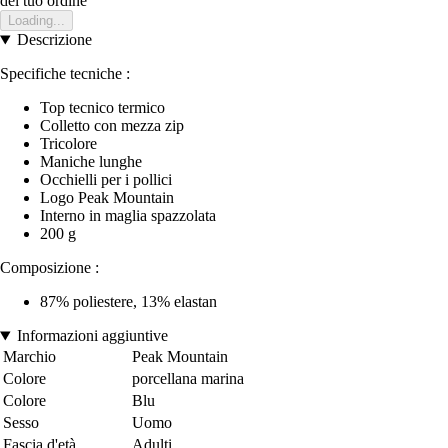
del tuo ordine
Loading...
Descrizione
Specifiche tecniche :
Top tecnico termico
Colletto con mezza zip
Tricolore
Maniche lunghe
Occhielli per i pollici
Logo Peak Mountain
Interno in maglia spazzolata
200 g
Composizione :
87% poliestere, 13% elastan
Informazioni aggiuntive
Marchio
Peak Mountain
Colore
porcellana marina
Colore
Blu
Sesso
Uomo
Fascia d'età
Adulti