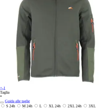
+-1
Taglia
*
Guida alle taglie
S
24h
M
24h
L
XL
24h
2XL
24h
3XL