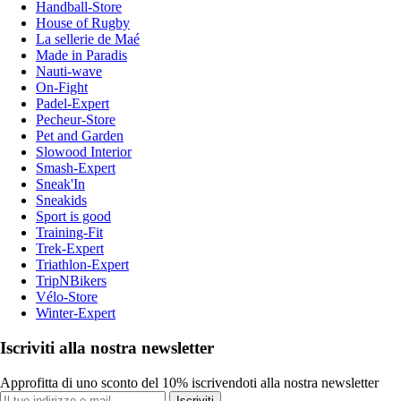
Handball-Store
House of Rugby
La sellerie de Maé
Made in Paradis
Nauti-wave
On-Fight
Padel-Expert
Pecheur-Store
Pet and Garden
Slowood Interior
Smash-Expert
Sneak'In
Sneakids
Sport is good
Training-Fit
Trek-Expert
Triathlon-Expert
TripNBikers
Vélo-Store
Winter-Expert
Iscriviti alla nostra newsletter
Approfitta di uno sconto del 10% iscrivendoti alla nostra newsletter
Iscriviti