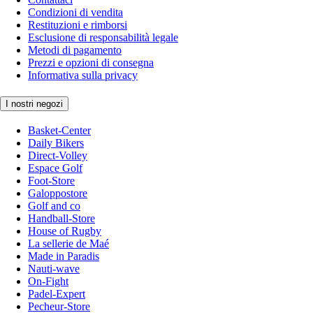
Condizioni di vendita
Restituzioni e rimborsi
Esclusione di responsabilità legale
Metodi di pagamento
Prezzi e opzioni di consegna
Informativa sulla privacy
I nostri negozi
Basket-Center
Daily Bikers
Direct-Volley
Espace Golf
Foot-Store
Galoppostore
Golf and co
Handball-Store
House of Rugby
La sellerie de Maé
Made in Paradis
Nauti-wave
On-Fight
Padel-Expert
Pecheur-Store