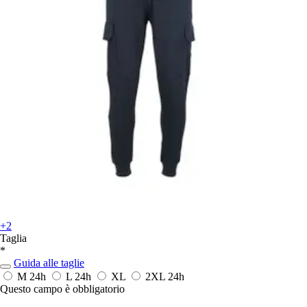
+2
Taglia
*
Guida alle taglie
M
24h
L
24h
XL
2XL
24h
Questo campo è obbligatorio