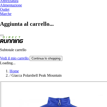
Attrezzatura
Alimentazione
Outlet
Marche
Aggiunta al carrello...
Subtotale carrello
Vedi il mio carrello
Continua lo shopping
Loading...
Home
/
Giacca Polarshell Peak Mountain