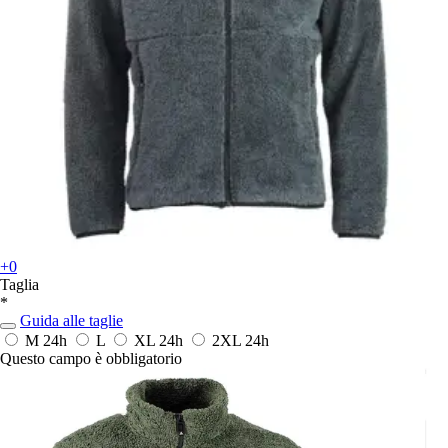
+0
Taglia
*
Guida alle taglie
M
24h
L
XL
24h
2XL
24h
Questo campo è obbligatorio