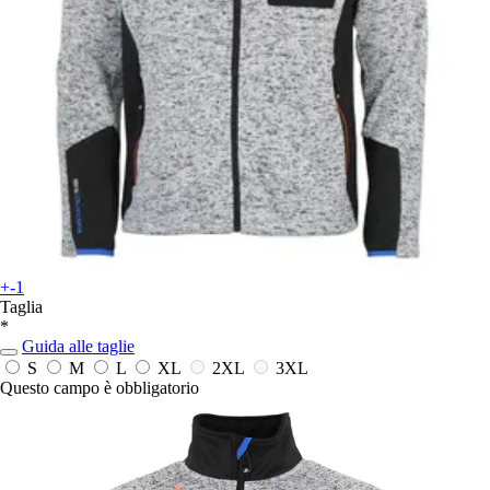
+-1
Taglia
*
Guida alle taglie
S
M
L
XL
2XL
3XL
Questo campo è obbligatorio