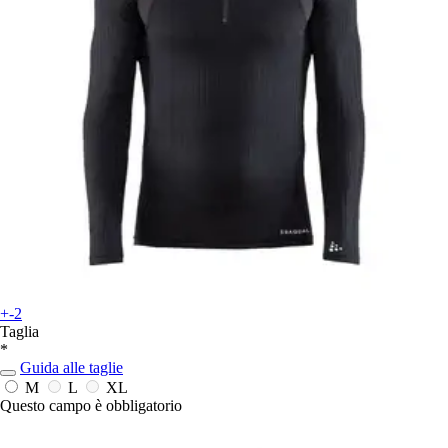
+-2
Taglia
*
Guida alle taglie
M
L
XL
Questo campo è obbligatorio