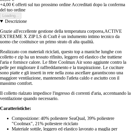
+4,00 €
offerti sul tuo prossimo ordine
Accreditati dopo la conferma
del tuo ordine
Loading...
Descrizione
Grazie all'eccellente gestione della temperatura corporea,ACTIVE
EXTREME X ZIP LS di Craft è un indumento intimo tecnico da
uomo che costituisce un primo strato di alta qualità.
Realizzato con materiali riciclati, questo top a maniche lunghe con
colletto e zip ha un tessuto rifinito, leggero ed elastico che trattiene
l'aria e fornisce calore. Le fibre Coolmax Air sono aggiunte contro la
pelle per migliorare il raffreddamento e la traspirazione. Le cuciture
sono piatte e gli inserti in rete nella zona ascellare garantiscono una
maggiore ventilazione, mantenendo l'atleta caldo e asciutto con il
massimo comfort.
Il colletto rialzato impedisce l'ingresso di correnti d'aria, accentuando la
ventilazione quando necessario.
Caratteristiche:
Composizione: 40% poliestere SeaQual, 39% poliestere
"Coolmax", 21% poliestere riciclato
Materiale sottile, leggero ed elastico lavorato a maglia per