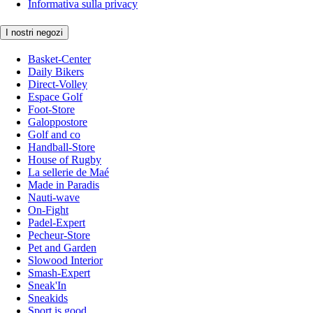
Informativa sulla privacy
I nostri negozi
Basket-Center
Daily Bikers
Direct-Volley
Espace Golf
Foot-Store
Galoppostore
Golf and co
Handball-Store
House of Rugby
La sellerie de Maé
Made in Paradis
Nauti-wave
On-Fight
Padel-Expert
Pecheur-Store
Pet and Garden
Slowood Interior
Smash-Expert
Sneak'In
Sneakids
Sport is good