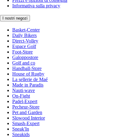
Prezzi e opzioni di consegna
Informativa sulla privacy
I nostri negozi
Basket-Center
Daily Bikers
Direct-Volley
Espace Golf
Foot-Store
Galoppostore
Golf and co
Handball-Store
House of Rugby
La sellerie de Maé
Made in Paradis
Nauti-wave
On-Fight
Padel-Expert
Pecheur-Store
Pet and Garden
Slowood Interior
Smash-Expert
Sneak'In
Sneakids