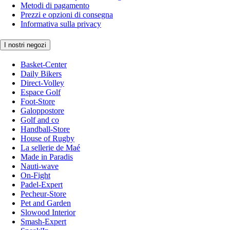
Metodi di pagamento
Prezzi e opzioni di consegna
Informativa sulla privacy
I nostri negozi
Basket-Center
Daily Bikers
Direct-Volley
Espace Golf
Foot-Store
Galoppostore
Golf and co
Handball-Store
House of Rugby
La sellerie de Maé
Made in Paradis
Nauti-wave
On-Fight
Padel-Expert
Pecheur-Store
Pet and Garden
Slowood Interior
Smash-Expert