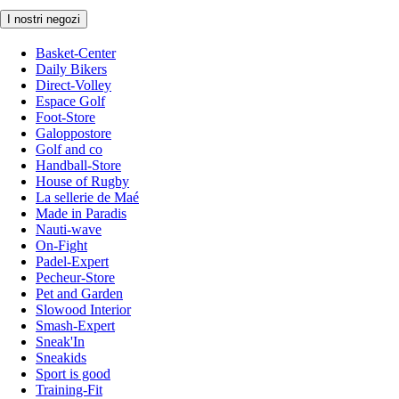
I nostri negozi
Basket-Center
Daily Bikers
Direct-Volley
Espace Golf
Foot-Store
Galoppostore
Golf and co
Handball-Store
House of Rugby
La sellerie de Maé
Made in Paradis
Nauti-wave
On-Fight
Padel-Expert
Pecheur-Store
Pet and Garden
Slowood Interior
Smash-Expert
Sneak'In
Sneakids
Sport is good
Training-Fit