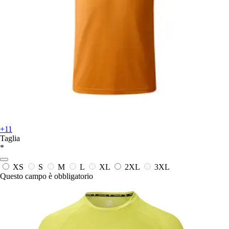
+11
Taglia
*
XS
S
M
L
XL
2XL
3XL
Questo campo è obbligatorio