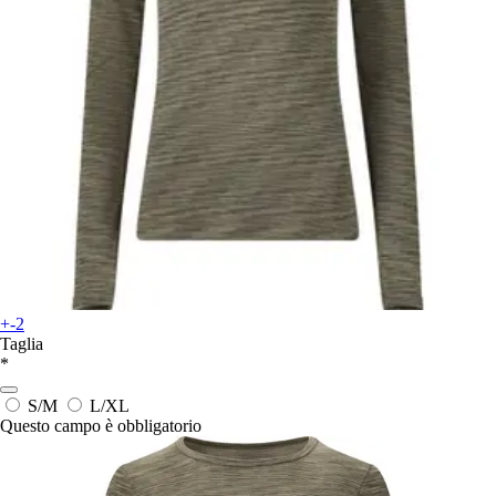
+-2
Taglia
*
S/M
L/XL
Questo campo è obbligatorio