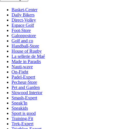
Basket-Center
Daily Bikers
Direct-Volley
Espace Golf
Foot-Store
Galoppostore
Golf and co
Handball-Store
House of Rugby
La sellerie de Maé
Made in Paradis
Nauti-wave
On-Fight
Padel-Expert
Pecheur-Store
Pet and Garden
Slowood Interior
Smash-Expert
Sneak'In
Sneakids
Sport is good
Training-Fit
Trek-Expert
Triathlon-Expert