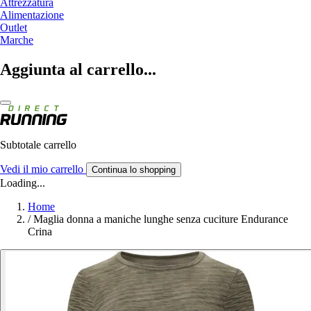
Attrezzatura
Alimentazione
Outlet
Marche
Aggiunta al carrello...
Subtotale carrello
Vedi il mio carrello
Continua lo shopping
Loading...
Home
/
Maglia donna a maniche lunghe senza cuciture Endurance
Crina