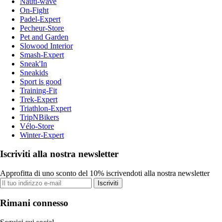
Nauti-wave
On-Fight
Padel-Expert
Pecheur-Store
Pet and Garden
Slowood Interior
Smash-Expert
Sneak'In
Sneakids
Sport is good
Training-Fit
Trek-Expert
Triathlon-Expert
TripNBikers
Vélo-Store
Winter-Expert
Iscriviti alla nostra newsletter
Approfitta di uno sconto del 10% iscrivendoti alla nostra newsletter
Iscriviti
Rimani connesso