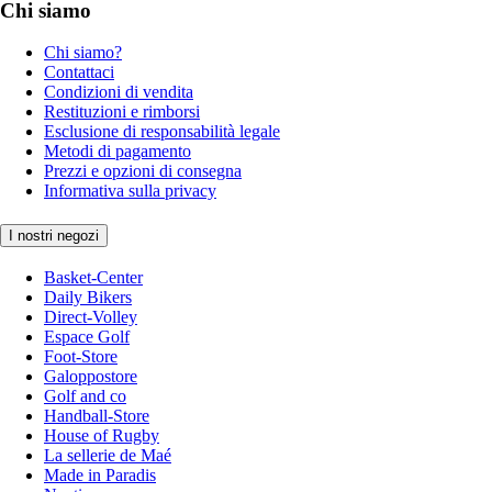
Chi siamo
Chi siamo?
Contattaci
Condizioni di vendita
Restituzioni e rimborsi
Esclusione di responsabilità legale
Metodi di pagamento
Prezzi e opzioni di consegna
Informativa sulla privacy
I nostri negozi
Basket-Center
Daily Bikers
Direct-Volley
Espace Golf
Foot-Store
Galoppostore
Golf and co
Handball-Store
House of Rugby
La sellerie de Maé
Made in Paradis