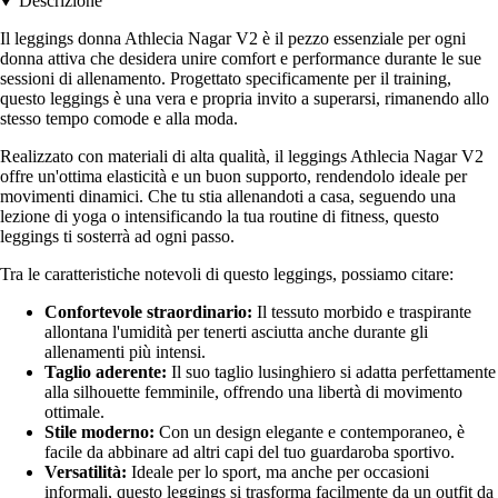
Descrizione
Il leggings donna Athlecia Nagar V2 è il pezzo essenziale per ogni
donna attiva che desidera unire comfort e performance durante le sue
sessioni di allenamento. Progettato specificamente per il training,
questo leggings è una vera e propria invito a superarsi, rimanendo allo
stesso tempo comode e alla moda.
Realizzato con materiali di alta qualità, il leggings Athlecia Nagar V2
offre un'ottima elasticità e un buon supporto, rendendolo ideale per
movimenti dinamici. Che tu stia allenandoti a casa, seguendo una
lezione di yoga o intensificando la tua routine di fitness, questo
leggings ti sosterrà ad ogni passo.
Tra le caratteristiche notevoli di questo leggings, possiamo citare:
Confortevole straordinario:
Il tessuto morbido e traspirante
allontana l'umidità per tenerti asciutta anche durante gli
allenamenti più intensi.
Taglio aderente:
Il suo taglio lusinghiero si adatta perfettamente
alla silhouette femminile, offrendo una libertà di movimento
ottimale.
Stile moderno:
Con un design elegante e contemporaneo, è
facile da abbinare ad altri capi del tuo guardaroba sportivo.
Versatilità:
Ideale per lo sport, ma anche per occasioni
informali, questo leggings si trasforma facilmente da un outfit da