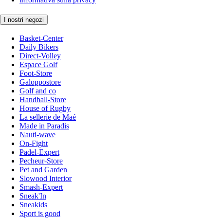
I nostri negozi
Basket-Center
Daily Bikers
Direct-Volley
Espace Golf
Foot-Store
Galoppostore
Golf and co
Handball-Store
House of Rugby
La sellerie de Maé
Made in Paradis
Nauti-wave
On-Fight
Padel-Expert
Pecheur-Store
Pet and Garden
Slowood Interior
Smash-Expert
Sneak'In
Sneakids
Sport is good