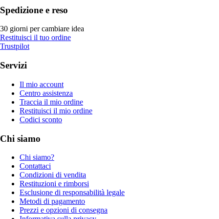
Spedizione e reso
30 giorni per cambiare idea
Restituisci il tuo ordine
Trustpilot
Servizi
Il mio account
Centro assistenza
Traccia il mio ordine
Restituisci il mio ordine
Codici sconto
Chi siamo
Chi siamo?
Contattaci
Condizioni di vendita
Restituzioni e rimborsi
Esclusione di responsabilità legale
Metodi di pagamento
Prezzi e opzioni di consegna
Informativa sulla privacy