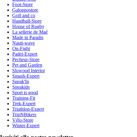
Foot-Store
Galoppostore
Golf and co
Handball-Store
House of Rugby
La sellerie de Maé
Made in Paradis
Nauti-wave
On-Fight
Padel-Expert
Pecheur-Store
Pet and Garden
Slowood Interior
Smash-Expert
Sneak'In
Sneakids
Sport is good
Training-Fit
Trek-Expert
Triathlon-Expert
TripNBikers
Vélo-Store
Winter-Expert