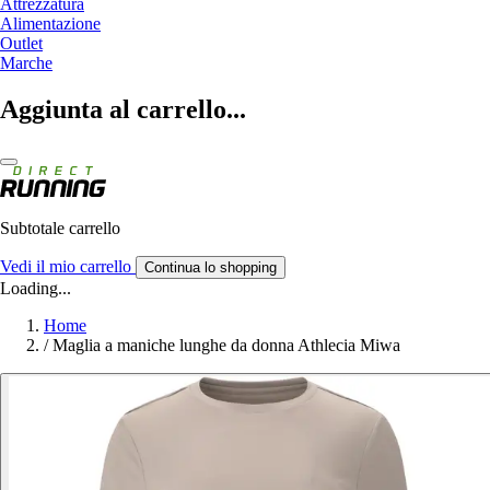
Attrezzatura
Alimentazione
Outlet
Marche
Aggiunta al carrello...
Subtotale carrello
Vedi il mio carrello
Continua lo shopping
Loading...
Home
/
Maglia a maniche lunghe da donna Athlecia Miwa