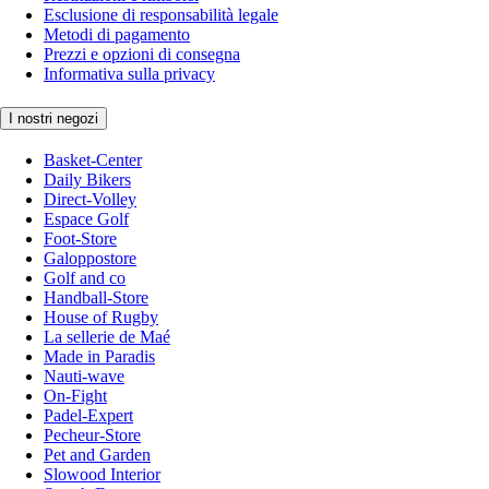
Esclusione di responsabilità legale
Metodi di pagamento
Prezzi e opzioni di consegna
Informativa sulla privacy
I nostri negozi
Basket-Center
Daily Bikers
Direct-Volley
Espace Golf
Foot-Store
Galoppostore
Golf and co
Handball-Store
House of Rugby
La sellerie de Maé
Made in Paradis
Nauti-wave
On-Fight
Padel-Expert
Pecheur-Store
Pet and Garden
Slowood Interior