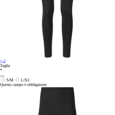
+-2
Taglia
*
S/M
L/XL
Questo campo è obbligatorio