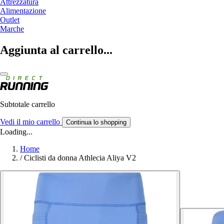
Attrezzatura
Alimentazione
Outlet
Marche
Aggiunta al carrello...
Subtotale carrello
Vedi il mio carrello
Continua lo shopping
Loading...
Home
/
Ciclisti da donna Athlecia Aliya V2