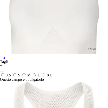
+-2
Taglia
*
XS
S
M
L
XL
Questo campo è obbligatorio