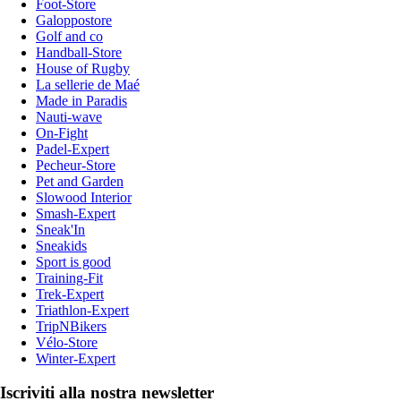
Foot-Store
Galoppostore
Golf and co
Handball-Store
House of Rugby
La sellerie de Maé
Made in Paradis
Nauti-wave
On-Fight
Padel-Expert
Pecheur-Store
Pet and Garden
Slowood Interior
Smash-Expert
Sneak'In
Sneakids
Sport is good
Training-Fit
Trek-Expert
Triathlon-Expert
TripNBikers
Vélo-Store
Winter-Expert
Iscriviti alla nostra newsletter