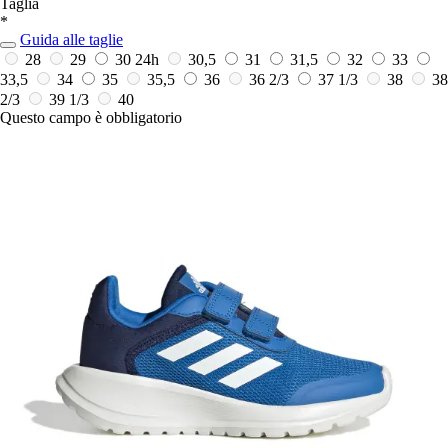
Taglia
*
Guida alle taglie
28
29
30
24h
30,5
31
31,5
32
33
33,5
34
35
35,5
36
36 2/3
37 1/3
38
38
2/3
39 1/3
40
Questo campo è obbligatorio