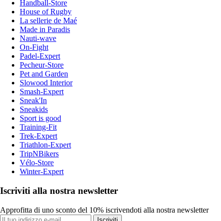
Handball-Store
House of Rugby
La sellerie de Maé
Made in Paradis
Nauti-wave
On-Fight
Padel-Expert
Pecheur-Store
Pet and Garden
Slowood Interior
Smash-Expert
Sneak'In
Sneakids
Sport is good
Training-Fit
Trek-Expert
Triathlon-Expert
TripNBikers
Vélo-Store
Winter-Expert
Iscriviti alla nostra newsletter
Approfitta di uno sconto del 10% iscrivendoti alla nostra newsletter
Iscriviti