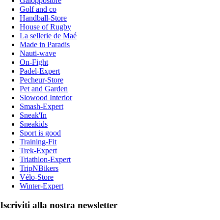
Galoppostore
Golf and co
Handball-Store
House of Rugby
La sellerie de Maé
Made in Paradis
Nauti-wave
On-Fight
Padel-Expert
Pecheur-Store
Pet and Garden
Slowood Interior
Smash-Expert
Sneak'In
Sneakids
Sport is good
Training-Fit
Trek-Expert
Triathlon-Expert
TripNBikers
Vélo-Store
Winter-Expert
Iscriviti alla nostra newsletter