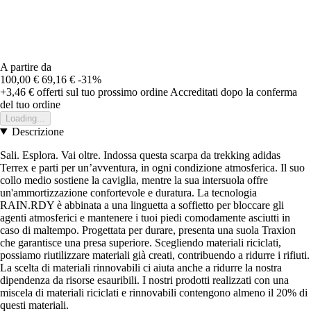
A partire da
100,00 €
69,16 €
-31%
+3,46 €
offerti sul tuo prossimo ordine
Accreditati dopo la conferma
del tuo ordine
Loading...
Descrizione
Sali. Esplora. Vai oltre. Indossa questa scarpa da trekking adidas
Terrex e parti per un’avventura, in ogni condizione atmosferica. Il suo
collo medio sostiene la caviglia, mentre la sua intersuola offre
un'ammortizzazione confortevole e duratura. La tecnologia
RAIN.RDY è abbinata a una linguetta a soffietto per bloccare gli
agenti atmosferici e mantenere i tuoi piedi comodamente asciutti in
caso di maltempo. Progettata per durare, presenta una suola Traxion
che garantisce una presa superiore. Scegliendo materiali riciclati,
possiamo riutilizzare materiali già creati, contribuendo a ridurre i rifiuti.
La scelta di materiali rinnovabili ci aiuta anche a ridurre la nostra
dipendenza da risorse esauribili. I nostri prodotti realizzati con una
miscela di materiali riciclati e rinnovabili contengono almeno il 20% di
questi materiali.