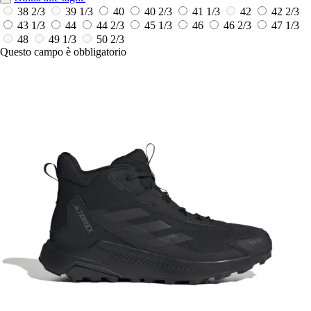
38 2/3
39 1/3
40
40 2/3
41 1/3
42
42 2/3
43 1/3
44
44 2/3
45 1/3
46
46 2/3
47 1/3
48
49 1/3
50 2/3
Questo campo è obbligatorio