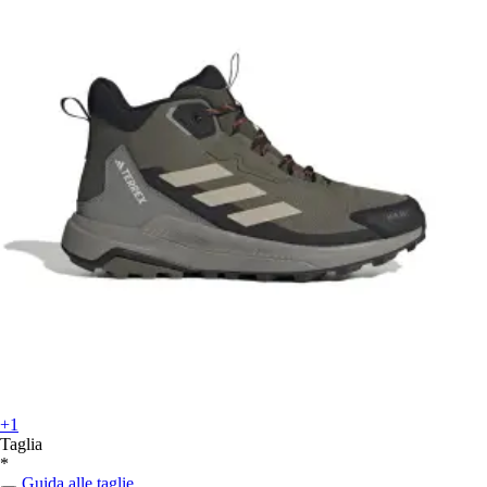
+1
Taglia
*
Guida alle taglie