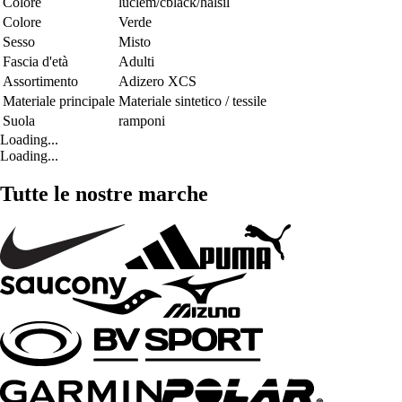
Colore
luclem/cblack/halsil
Colore
Verde
Sesso
Misto
Fascia d'età
Adulti
Assortimento
Adizero XCS
Materiale principale
Materiale sintetico / tessile
Suola
ramponi
Loading...
Loading...
Tutte le nostre marche