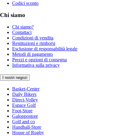
Codici sconto
Chi siamo
Chi siamo?
Contattaci
Condizioni di vendita
Restituzioni e rimborsi
Esclusione di responsabilità legale
Metodi di pagamento
Prezzi e opzioni di consegna
Informativa sulla privacy
I nostri negozi
Basket-Center
Daily Bikers
Direct-Volley
Espace Golf
Foot-Store
Galoppostore
Golf and co
Handball-Store
House of Rugby