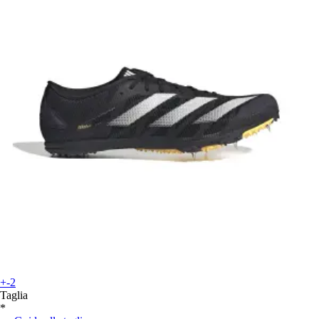
+-2
Taglia
*