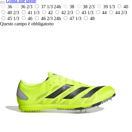
Guida alle taglie
36
36 2/3
37 1/3
24h
38
38 2/3
39 1/3
40
40 2/3
41 1/3
42
42 2/3
43 1/3
44
44 2/3
45 1/3
46
46 2/3
24h
47 1/3
48
Questo campo è obbligatorio