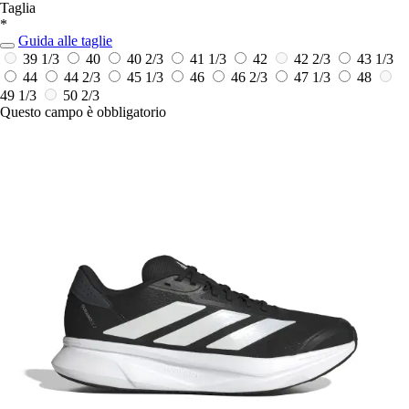
Taglia
*
Guida alle taglie
39 1/3
40
40 2/3
41 1/3
42
42 2/3
43 1/3
44
44 2/3
45 1/3
46
46 2/3
47 1/3
48
49 1/3
50 2/3
Questo campo è obbligatorio