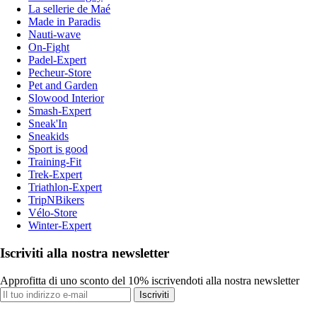
La sellerie de Maé
Made in Paradis
Nauti-wave
On-Fight
Padel-Expert
Pecheur-Store
Pet and Garden
Slowood Interior
Smash-Expert
Sneak'In
Sneakids
Sport is good
Training-Fit
Trek-Expert
Triathlon-Expert
TripNBikers
Vélo-Store
Winter-Expert
Iscriviti alla nostra newsletter
Approfitta di uno sconto del 10% iscrivendoti alla nostra newsletter
Iscriviti