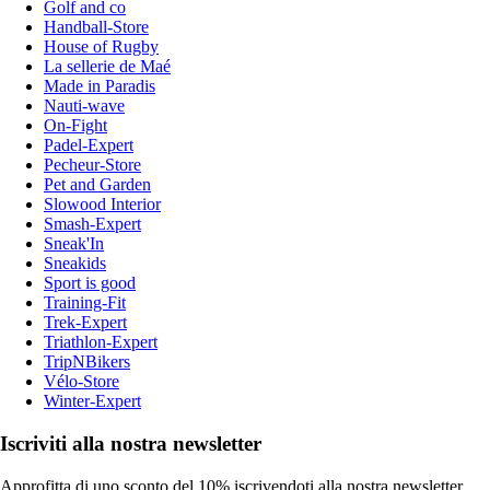
Golf and co
Handball-Store
House of Rugby
La sellerie de Maé
Made in Paradis
Nauti-wave
On-Fight
Padel-Expert
Pecheur-Store
Pet and Garden
Slowood Interior
Smash-Expert
Sneak'In
Sneakids
Sport is good
Training-Fit
Trek-Expert
Triathlon-Expert
TripNBikers
Vélo-Store
Winter-Expert
Iscriviti alla nostra newsletter
Approfitta di uno sconto del 10% iscrivendoti alla nostra newsletter