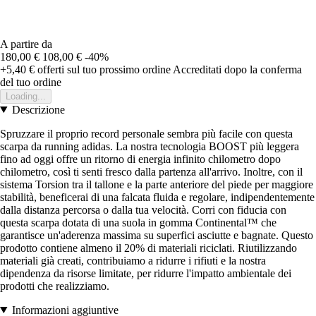
A partire da
180,00 €
108,00 €
-40%
+5,40 €
offerti sul tuo prossimo ordine
Accreditati dopo la conferma
del tuo ordine
Loading...
Descrizione
Spruzzare il proprio record personale sembra più facile con questa
scarpa da running adidas. La nostra tecnologia BOOST più leggera
fino ad oggi offre un ritorno di energia infinito chilometro dopo
chilometro, così ti senti fresco dalla partenza all'arrivo. Inoltre, con il
sistema Torsion tra il tallone e la parte anteriore del piede per maggiore
stabilità, beneficerai di una falcata fluida e regolare, indipendentemente
dalla distanza percorsa o dalla tua velocità. Corri con fiducia con
questa scarpa dotata di una suola in gomma Continental™ che
garantisce un'aderenza massima su superfici asciutte e bagnate. Questo
prodotto contiene almeno il 20% di materiali riciclati. Riutilizzando
materiali già creati, contribuiamo a ridurre i rifiuti e la nostra
dipendenza da risorse limitate, per ridurre l'impatto ambientale dei
prodotti che realizziamo.
Informazioni aggiuntive